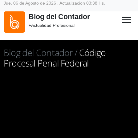
Jue, 06 de Agosto de 2026 . Actualizacion 03:38 Hs.
Blog del Contador
menu
+Actualidad Profesional
Blog del Contador /
Código
Procesal Penal Federal