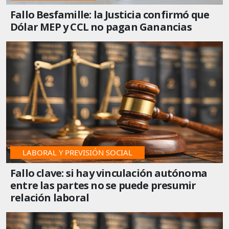
Fallo Besfamille: la Justicia confirmó que
Dólar MEP y CCL no pagan Ganancias
JURISPRUDENCIA
LABORAL Y PREVISIÓN SOCIAL
Fallo clave: si hay vinculación autónoma
entre las partes no se puede presumir
relación laboral