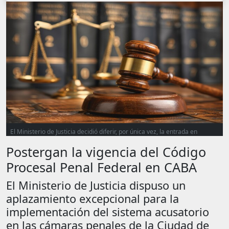
El Ministerio de Justicia decidió diferir, por única vez, la entrada en
vigencia del Código Procesal Penal Federal (T.O. 2019) en la Cámara
Postergan la vigencia del Código
Federal de Apelaciones en lo Penal de CABA y en la Cámara Federal de
Apelaciones en lo Penal Económico.
Procesal Penal Federal en CABA
El Ministerio de Justicia dispuso un
aplazamiento excepcional para la
implementación del sistema acusatorio
en las cámaras penales de la Ciudad de