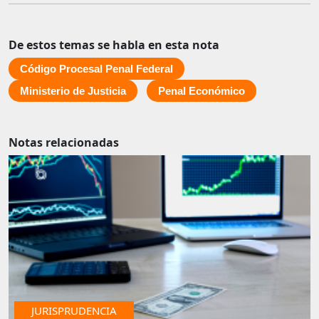
De estos temas se habla en esta nota
Código Procesal Penal Federal
Ministerio de Justicia
Penal Económico
Notas relacionadas
IMPUESTOS
JURISPRUDENCIA