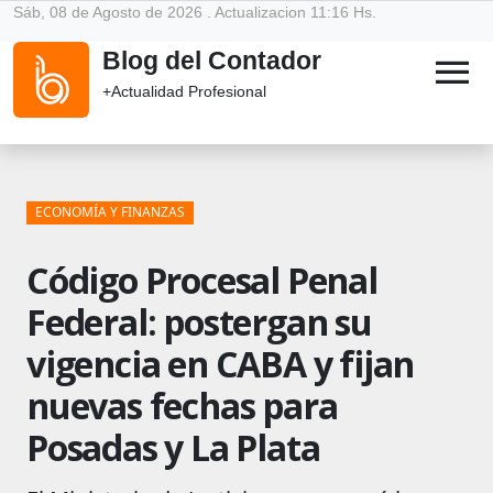
Sáb, 08 de Agosto de 2026 . Actualizacion 11:16 Hs.
Blog del Contador
menu
+Actualidad Profesional
ECONOMÍA Y FINANZAS
Código Procesal Penal
Federal: postergan su
vigencia en CABA y fijan
nuevas fechas para
Posadas y La Plata