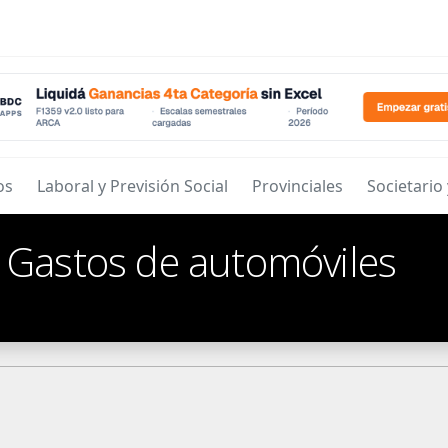
os
Laboral y Previsión Social
Provinciales
Societario
/
Gastos de automóviles