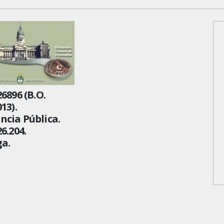
26896 (B.O.
13).
cia Pública.
6.204.
a.