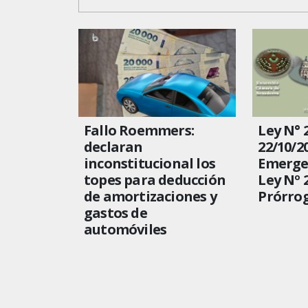
Fallo Roemmers:
Ley N° 
declaran
22/10/20
inconstitucional los
Emergen
topes para deducción
Ley Nº 2
de amortizaciones y
Prórrog
gastos de
automóviles