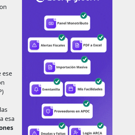
con
e ese
ón
P)
las
 a esa
iones