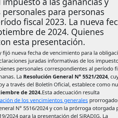
l impuesto a las ganancias y
s personales para personas
íodo fiscal 2023. La nueva fe
eptiembre de 2024. Quienes
on esta presentación.
y fijó nueva fecha de vencimiento para la obligac
claraciones juradas informativas de los impuest
 bienes personales correspondientes al período fi
manas. La
Resolución General N° 5521/2024
, cu
hoy a través del Boletín Oficial, establece como n
tiembre de 2024.
Esta adecuación resulta
ación de los vencimientos generales
prorrogado
neral N° 5516/2024 y con la prórroga otorgada p
9/2024 para la presentación del SiRADIG. La