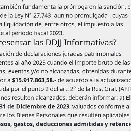
también fundamenta la prórroga en la sanción, 
 de la Ley N° 27.743 -aun no promulgada-, cuyas
 liquidación de, entre otros, el impuesto a las
 al período fiscal 2023.
esentar las DDJJ Informativas?
ación de declaraciones juradas patrimoniales
ntes al año 2023 cuando el importe bruto de las
as, exentas y/o no alcanzadas, obtenidas durant
ior a
$15.917.863,58.-
de acuerdo a la actualizaci
a por el punto 2 del art. 2° de la Res. Gral. (AFI
enes resulten alcanzados, deberán informar: a)
El
 31 de Diciembre de 2023
, valuados conforme a 
 los Bienes Personales que resulten aplicables
resos, gastos, deducciones admitidas y retenc