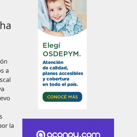
cha
ión
os a
scal
ya
uevo
s
or la