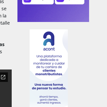
as
 se
 la
talle
as
as