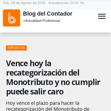
Sáb, 08 de Agosto de 2026 . Actualizacion 23:31 Hs.
Blog del Contador
menu
+Actualidad Profesional
IMPUESTOS
Vence hoy la
recategorización del
Monotributo y no cumplir
puede salir caro
Hoy vence el plazo para hacer la
recategorización del Monotributo de