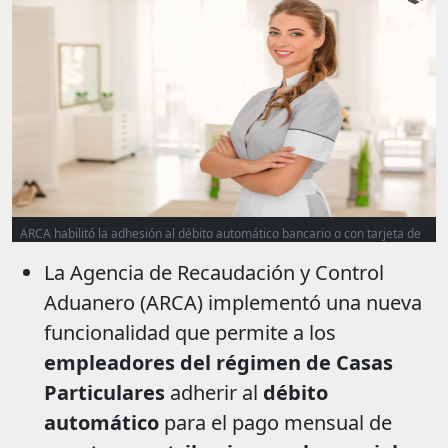
ARCA habilitó la adhesión al débito automático bancario o con tarjeta de
crédito para facilitar el pago de aportes, contribuciones y ART de
La Agencia de Recaudación y Control
trabajadores del régimen de casas particulares.
Aduanero (ARCA) implementó una nueva
funcionalidad que permite a los
empleadores del régimen de Casas
Particulares
adherir al
débito
automático
para el pago mensual de