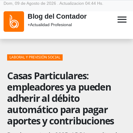
Dom, 09 de Agosto de 2026 . Actualizacion 04:44 Hs.
Blog del Contador
menu
+Actualidad Profesional
LABORAL Y PREVISIÓN SOCIAL
Casas Particulares:
empleadores ya pueden
adherir al débito
automático para pagar
aportes y contribuciones