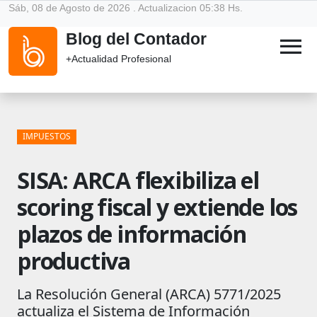
Sáb, 08 de Agosto de 2026 . Actualizacion 05:38 Hs.
Blog del Contador
menu
+Actualidad Profesional
IMPUESTOS
SISA: ARCA flexibiliza el
scoring fiscal y extiende los
plazos de información
productiva
La Resolución General (ARCA) 5771/2025
actualiza el Sistema de Información