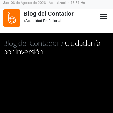
Jue, 06 de Agosto de 2026 . Actualizacion 16:51 Hs.
Blog del Contador
menu
+Actualidad Profesional
Blog del Contador /
Ciudadanía
por Inversión