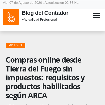
Vie, 07 de Agosto de 2026 . Actualizacion 02:56 Hs.
Blog del Contador
menu
+Actualidad Profesional
IMPUESTOS
Compras online desde
Tierra del Fuego sin
impuestos: requisitos y
productos habilitados
según ARCA