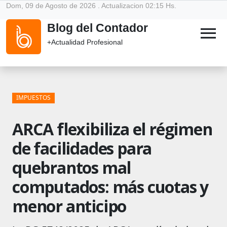
Dom, 09 de Agosto de 2026 . Actualizacion 02:15 Hs.
Blog del Contador
menu
+Actualidad Profesional
IMPUESTOS
ARCA flexibiliza el régimen
de facilidades para
quebrantos mal
computados: más cuotas y
menor anticipo