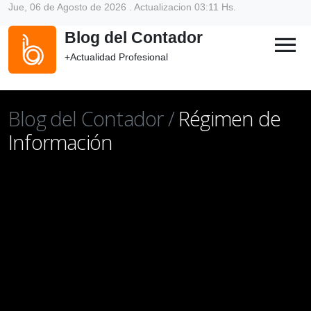
Jue, 06 de Agosto de 2026 . Actualizacion 03:11 Hs.
Blog del Contador
menu
+Actualidad Profesional
Blog del Contador /
Régimen de
Información