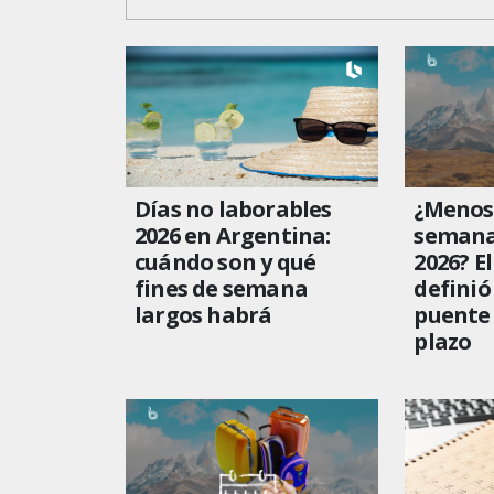
Días no laborables
¿Menos 
2026 en Argentina:
semana
cuándo son y qué
2026? E
fines de semana
definió
largos habrá
puente 
plazo