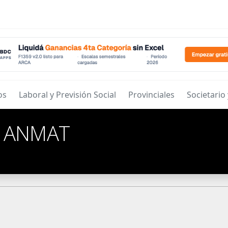
os
Laboral y Previsión Social
Provinciales
Societario
/
ANMAT