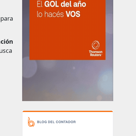
 para
ción
usca