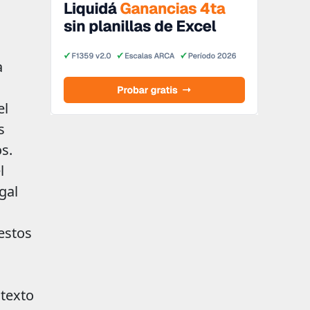
a
el
s
s.
l
gal
estos
ntexto