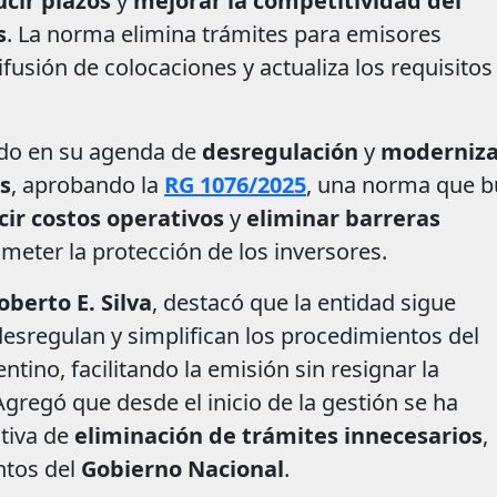
cir plazos
y
mejorar la competitividad del
s
. La norma elimina trámites para emisores
difusión de colocaciones y actualiza los requisitos
do en su agenda de
desregulación
y
moderniza
s
, aprobando la
RG 1076/2025
, una norma que b
cir costos operativos
y
eliminar barreras
meter la protección de los inversores.
oberto E. Silva
, destacó que la entidad sigue
sregulan y simplifican los procedimientos del
tino, facilitando la emisión sin resignar la
Agregó que desde el inicio de la gestión se ha
ctiva de
eliminación de trámites innecesarios
,
ntos del
Gobierno Nacional
.