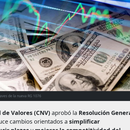
claves de la nueva RG 1076
 de Valores (CNV)
aprobó la
Resolución Gener
duce cambios orientados a
simplificar