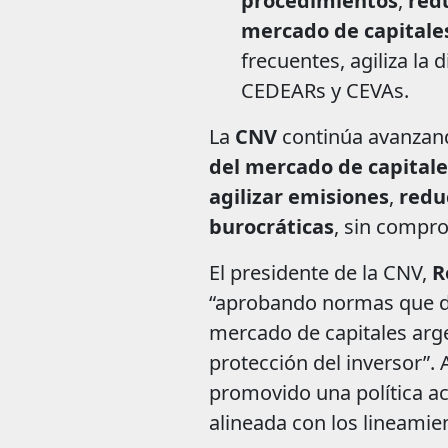
procedimientos
,
redu
mercado de capitale
frecuentes, agiliza la 
CEDEARs y CEVAs.
La
CNV
continúa avanzan
del mercado de capitale
agilizar emisiones
,
redu
burocráticas
, sin compro
El presidente de la CNV,
R
“aprobando normas que de
mercado de capitales argen
protección del inversor”. 
promovido una política a
alineada con los lineamie