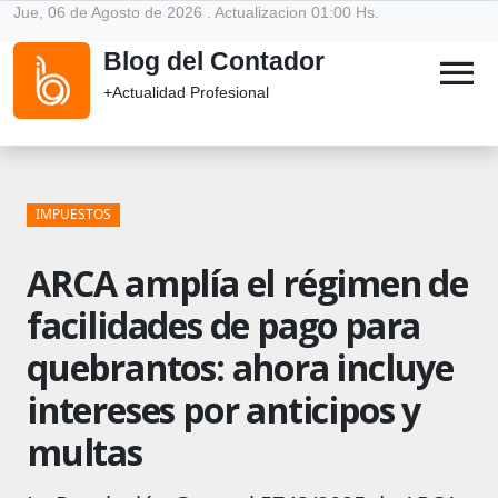
Jue, 06 de Agosto de 2026 . Actualizacion 01:00 Hs.
Blog del Contador
menu
+Actualidad Profesional
IMPUESTOS
ARCA amplía el régimen de
facilidades de pago para
quebrantos: ahora incluye
intereses por anticipos y
multas