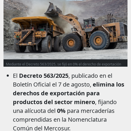
Mediante el Decreto 563/2025, se fijó en 0% el derecho de exportación
para productos mineros y se eliminó el régimen especial para
El
Decreto 563/2025
, publicado en el
exportadores de cobre que nunca llegó a implementarse.
Boletín Oficial el 7 de agosto,
elimina los
derechos de exportación para
productos del sector minero
, fijando
una alícuota del
0%
para mercaderías
comprendidas en la Nomenclatura
Común del Mercosur.