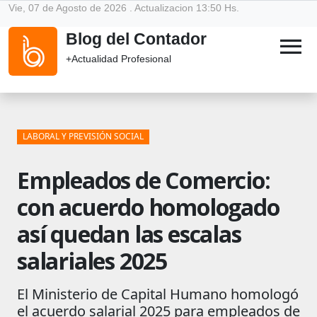
Vie, 07 de Agosto de 2026 . Actualizacion 13:50 Hs.
Blog del Contador
menu
+Actualidad Profesional
LABORAL Y PREVISIÓN SOCIAL
Empleados de Comercio:
con acuerdo homologado
así quedan las escalas
salariales 2025
El Ministerio de Capital Humano homologó
el acuerdo salarial 2025 para empleados de