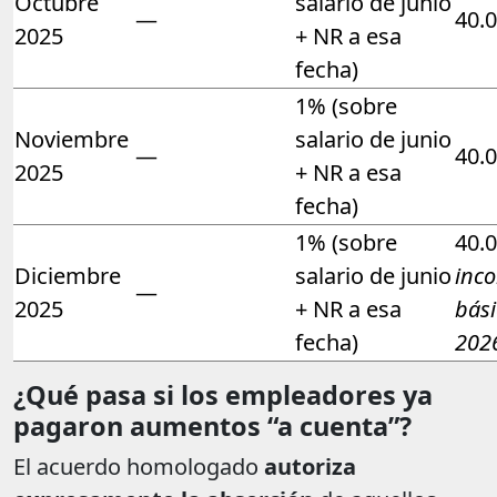
Octubre
salario de junio
—
40.
2025
+ NR a esa
fecha)
1% (sobre
Noviembre
salario de junio
—
40.
2025
+ NR a esa
fecha)
1% (sobre
40.
Diciembre
salario de junio
inco
—
2025
+ NR a esa
bási
fecha)
202
¿Qué pasa si los empleadores ya
pagaron aumentos “a cuenta”?
El acuerdo homologado
autoriza